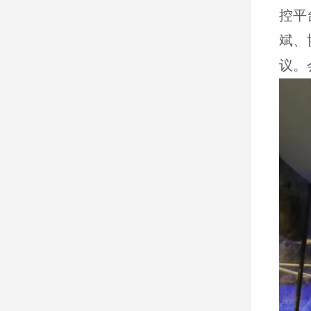
控平
斌、
议。