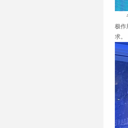
极作
求。